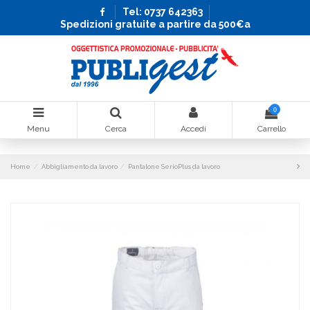
Tel: 0737 642363
Spedizioni gratuite a partire da 500€a
0
Menu
Cerca
Accedi
Carrello
Home
Abbigliamento da lavoro
Pantalone SerioPlus da lavoro