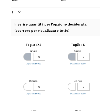
Inserire quantità per l'opzione desiderata
(scorrere per visualizzare tutte)
Taglia :
XS
Taglia :
S
Grigio
Grigio
Disponibili:
10000
Disponibili:
10000
Bianco
Bianco
Disponibili:
10000
Disponibili:
10000
Nero
Nero