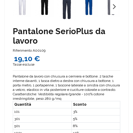
Pantalone SerioPlus da
lavoro
Riferimento
A00109
19,10 €
Tasse escluse
Pantalone da lavoro con chiusura a cerniera e bottone. 2 tasche
interne davanti, 1 tasca dietro a destra con chiusura a bottone, 1
porta metro, 1 portapenne, 1 tascone laterale a sinistra con chiusura
a velcro, elastico in vita posteriore e cuciture colorate a contrasto.
Caratteristiche: Vestibilità regolare/grande - 100% cotone
irrestringibile, peso 280 g/mq
Quantità
Sconto
101
3%
301
5%
501
8%
1001
10%