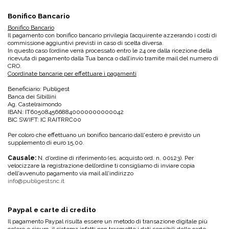
Bonifico Bancario
Bonifico Bancario
Il pagamento con bonifico bancario privilegia l’acquirente azzerando i costi di
commissione aggiuntivi previsti in caso di scelta diversa.
In questo caso l’ordine verrà processato entro le 24 ore dalla ricezione della
ricevuta di pagamento dalla Tua banca o dall’invio tramite mail del numero di
CRO.
Coordinate bancarie per effettuare i pagamenti
Beneficiario: Publigest
Banca dei Sibillini
Ag. Castelraimondo
IBAN: IT6050845668840000000000042
BIC SWIFT: IC RAITRRC00
Per coloro che effettuano un bonifico bancario dall'estero è previsto un
supplemento di euro 15,00.
Causale:
N. d’ordine di riferimento (es. acquisto ord. n. 00123). Per
velocizzare la registrazione dell’ordine ti consigliamo di inviare copia
dell'avvenuto pagamento via mail all'indirizzo
info@publigestsnc.it
Paypal e carte di credito
Il pagamento Paypal risulta essere un metodo di transazione digitale più
celere e sicuro, il sistema infatti non trasmette i dati sensibili delle carte