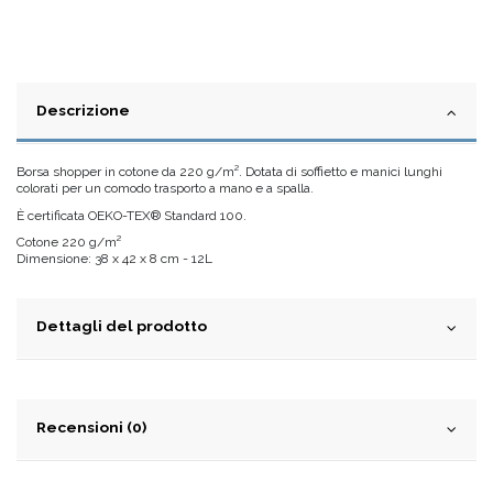
Descrizione
Borsa shopper in cotone da 220 g/m². Dotata di soffietto e manici lunghi
colorati per un comodo trasporto a mano e a spalla.
È certificata OEKO-TEX® Standard 100.
Cotone 220 g/m²
Dimensione: 38 x 42 x 8 cm - 12L
Dettagli del prodotto
Recensioni (0)