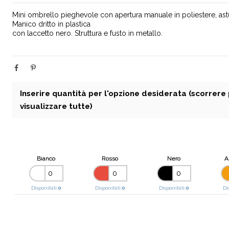
Mini ombrello pieghevole con apertura manuale in poliestere, astuc
Manico dritto in plastica
con laccetto nero. Struttura e fusto in metallo.
Inserire quantità per l'opzione desiderata (scorrere
visualizzare tutte)
Bianco
Rosso
Nero
A
Disponibili:
0
Disponibili:
0
Disponibili:
0
Di