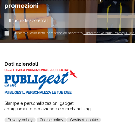
promozioni
Dichiaro di aver letto, compreso ed accettato
L'Informativa sulla Privacy D.lgs
Dati aziendali
PUBLIGEST... PERSONALIZZA LE TUE IDEE
Stampe e personalizzazioni gadget,
abbigliamento per aziende e merchandising.
Privacy policy
Cookie policy
Gestisci i cookie