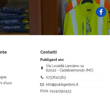
ente
Contatti
Publigest snc
Via Località Lanciano 14
62022 - Castelraimondo (MC)
egna
0737642363
ni d'uso
info@publigestsnc.it
P.IVA: 01242290433