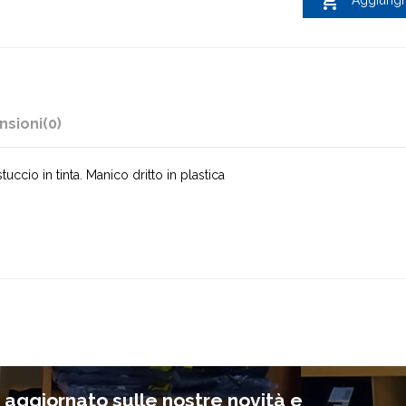

Aggiungi 
nsioni
(0)
ccio in tinta. Manico dritto in plastica
e aggiornato sulle nostre novità e