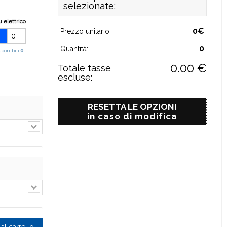
selezionate:
 elettrico
0€
Prezzo unitario:
0
Quantità:
sponibili:
0
0.00 €
Totale tasse
escluse:
RESETTA LE OPZIONI
in caso di modifica