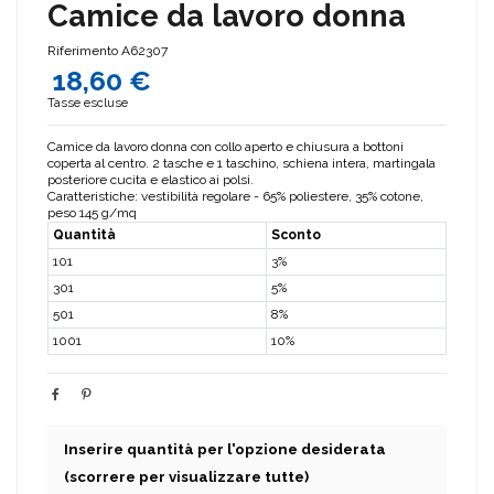
Camice da lavoro donna
Riferimento
A62307
18,60 €
Tasse escluse
Camice da lavoro donna con collo aperto e chiusura a bottoni
coperta al centro. 2 tasche e 1 taschino, schiena intera, martingala
posteriore cucita e elastico ai polsi.
Caratteristiche: vestibilità regolare - 65% poliestere, 35% cotone,
peso 145 g/mq
Quantità
Sconto
101
3%
301
5%
501
8%
1001
10%
Inserire quantità per l'opzione desiderata
(scorrere per visualizzare tutte)