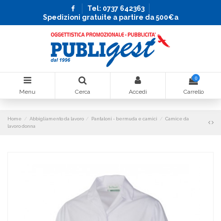
Tel: 0737 642363
Spedizioni gratuite a partire da 500€a
0
Menu
Cerca
Accedi
Carrello
Home
Abbigliamento da lavoro
Pantaloni - bermuda e camici
Camice da
lavoro donna