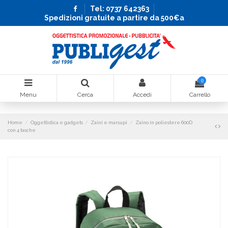
Tel: 0737 642363
Spedizioni gratuite a partire da 500€a
0
Menu
Cerca
Accedi
Carrello
Home
Oggettistica e gadgets
Zaini e marsupi
Zaino in poliestere 600D
con 4 tasche