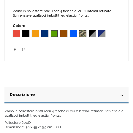
Zaino in poliestere 600D con 4 tasche di cui 2 laterali retinate.
Schienale e spallacci imbottiti ed elastici frontali.
Colore
Rosso
Nero
Arancione
Blu
Verde
Marrone
Blu elettrico
Camouflage
Nero-grigio
Blu-grigio
Descrizione
Zaino in poliestere 600D con 4 tasche di cui 2 laterali retinate. Schienale e
spallacci imbottiti ed elastici frontali.
Poliestere 600D
Dimensione: 30 x 45 x 15,5 cm - 21 L