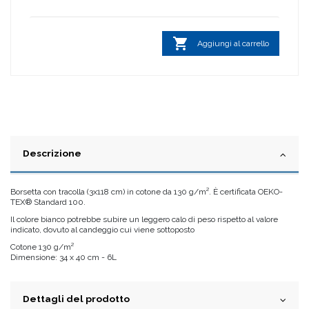

Aggiungi al carrello
Descrizione
Borsetta con tracolla (3x118 cm) in cotone da 130 g/m². È certificata OEKO-
TEX® Standard 100.
Il colore bianco potrebbe subire un leggero calo di peso rispetto al valore
indicato, dovuto al candeggio cui viene sottoposto
Cotone 130 g/m²
Dimensione: 34 x 40 cm - 6L
Dettagli del prodotto